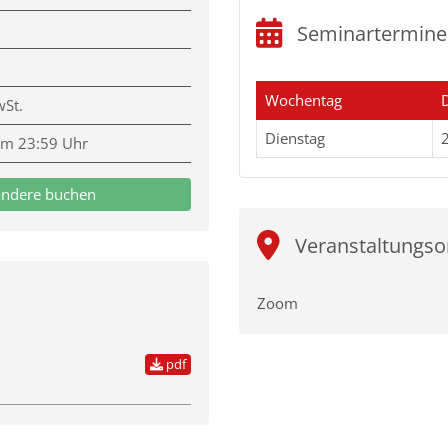
Seminartermine
Wochentag
wSt.
Dienstag
um 23:59 Uhr
andere buchen
Veranstaltungso
Zoom
pdf