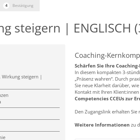
Bestätigung
ng steigern | ENGLISCH (
Coaching-Kernkomp
Schärfen Sie Ihre Coaching-
In diesem kompakten 3-stündi
, Wirkung steigern |
„Präsenz wahren“. Durch prax
Sie neue Klarheit darüber, wi
Kontakt mit Ihren Klient:inne
nzen
Competencies CCEUs zur Ern
a
Den Zugangslink erhalten Sie 
Weitere Informationen
zu d
mie