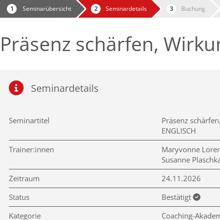
Seminarübersicht
Seminardetails
Buchung
Präsenz schärfen, Wirku
Seminardetails
Seminartitel
Präsenz schärfen
ENGLISCH
Trainer:innen
Maryvonne Lore
Susanne Plaschk
Zeitraum
24.11.2026
Status
Bestätigt
Kategorie
Coaching-Akade